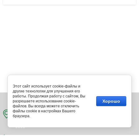
Этот сайт использует cookie-файлы и
другие технологии для улучшения его
работы. Продолжая работу с сайтом, Вы
394018, г. Воронеж, ул. Свободы, д. 75, оф. 24
6
Хорошо
разрешаете использование cookie-
файлов. Вы всегда можете отключить
файлы cookie в настройках Вашего
браузера.
8 (800) 700-75-45