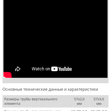
Основные технические данные и характеристики
Размеры трубы вертикального
57х2,0
57х3,0
элемента
мм
мм