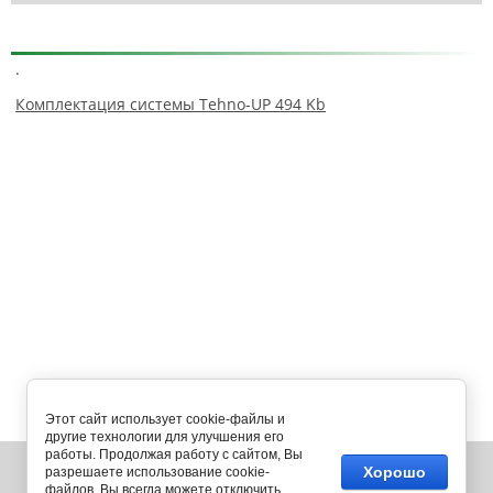
.
Комплектация системы Tehno-UP 494 Kb
Этот сайт использует cookie-файлы и
другие технологии для улучшения его
работы. Продолжая работу с сайтом, Вы
394018, г. Воронеж, ул. Свободы, д. 75, оф. 24
6
Хорошо
разрешаете использование cookie-
файлов. Вы всегда можете отключить