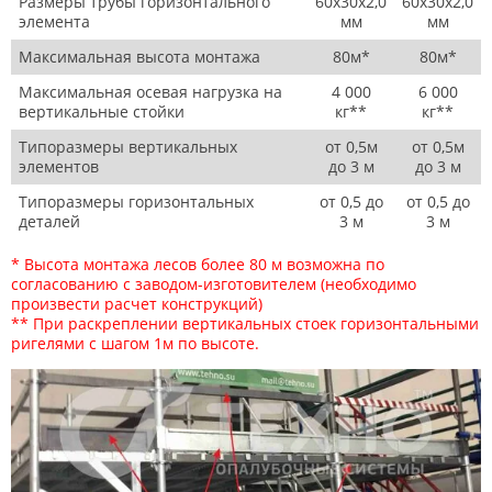
Размеры трубы горизонтального
60х30х2,0
60х30х2,0
элемента
мм
мм
Максимальная высота монтажа
80м*
80м*
Максимальная осевая нагрузка на
4 000
6 000
вертикальные стойки
кг**
кг**
Типоразмеры вертикальных
от 0,5м
от 0,5м
элементов
до 3 м
до 3 м
Типоразмеры горизонтальных
от 0,5 до
от 0,5 до
деталей
3 м
3 м
* Высота монтажа лесов более 80 м возможна по
согласованию с заводом-изготовителем (необходимо
произвести расчет конструкций)
** При раскреплении вертикальных стоек горизонтальными
ригелями с шагом 1м по высоте.