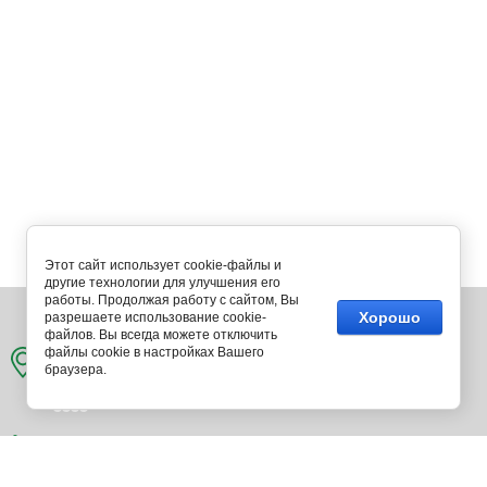
Этот сайт использует cookie-файлы и
другие технологии для улучшения его
работы. Продолжая работу с сайтом, Вы
394018, г. Воронеж, ул. Свободы, д. 75, оф. 24
6
Хорошо
разрешаете использование cookie-
файлов. Вы всегда можете отключить
файлы cookie в настройках Вашего
браузера.
8 (800) 700-75-45